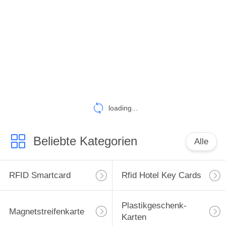
TRETEN
SIE
MIT
UNS
IN
VERBINDUNG
loading...
NACHRICHTEN
Beliebte Kategorien
Alle
FÄLLE
RFID Smartcard
Rfid Hotel Key Cards
SITEMAP
Plastikgeschenk-
Magnetstreifenkarte
Karten