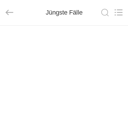
ZDCARD
Technology
Co.,
Jüngste Fälle
Ltd..
All
Rights
Reserved.
HAUS
PRODUKTE
ÜBER
UNS
FABRIK-
AUSFLUG
QUALITÄTSKONTROLLE