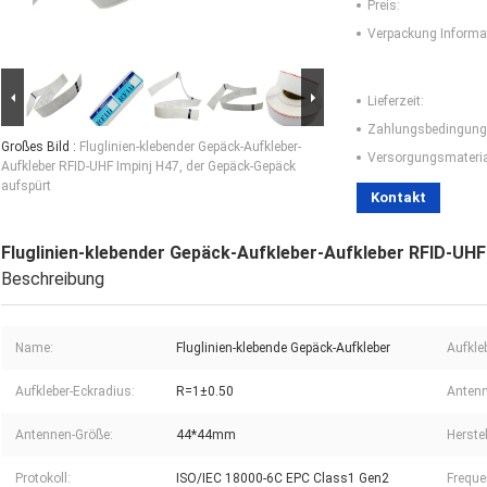
Preis:
Verpackung Informa
Lieferzeit:
Zahlungsbedingung
Großes Bild :
Fluglinien-klebender Gepäck-Aufkleber-
Versorgungsmaterial
Aufkleber RFID-UHF Impinj H47, der Gepäck-Gepäck
aufspürt
Kontakt
Fluglinien-klebender Gepäck-Aufkleber-Aufkleber RFID-UHF
Beschreibung
Name:
Fluglinien-klebende Gepäck-Aufkleber
Aufkle
Aufkleber-Eckradius:
R=1±0.50
Antenn
Antennen-Größe:
44*44mm
Herstel
Protokoll:
ISO/IEC 18000-6C EPC Class1 Gen2
Freque