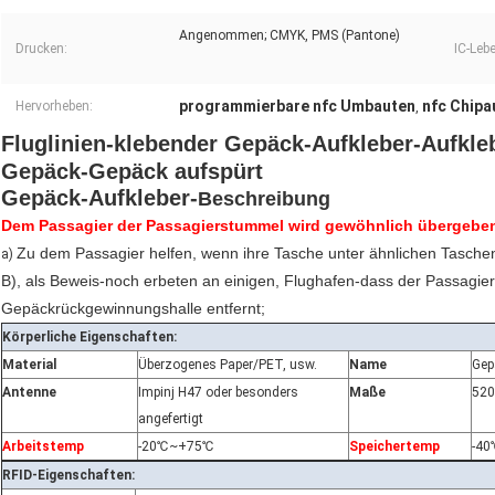
Angenommen; CMYK, PMS (Pantone)
Drucken:
IC-Leb
programmierbare nfc Umbauten
nfc Chipa
Hervorheben:
,
Fluglinien-klebender Gepäck-Aufkleber-Aufkle
Gepäck-Gepäck aufspürt
Gepäck-Aufkleber-
Beschreibung
Dem Passagier der Passagierstummel wird gewöhnlich übergeben
Zu dem Passagier helfen, wenn ihre Tasche unter ähnlichen Taschen
a)
B), als Beweis-noch erbeten an einigen, Flughafen-dass der Passagie
Gepäckrückgewinnungshalle entfernt;
Körperliche Eigenschaften:
Material
Überzogenes Paper/PET, usw.
Name
Gep
Antenne
Impinj H47 oder besonders
Maße
520
angefertigt
Arbeitstemp
-20℃~+75℃
Speichertemp
-4
RFID-Eigenschaften: