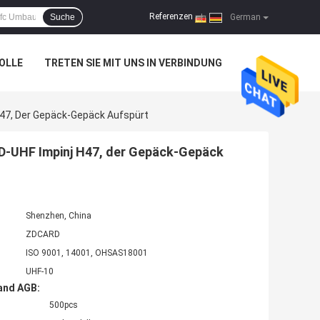
Referenzen
Suche
|
German
OLLE
TRETEN SIE MIT UNS IN VERBINDUNG
 H47, Der Gepäck-Gepäck Aufspürt
ID-UHF Impinj H47, der Gepäck-Gepäck
Shenzhen, China
ZDCARD
ISO 9001, 14001, OHSAS18001
UHF-10
and AGB:
500pcs