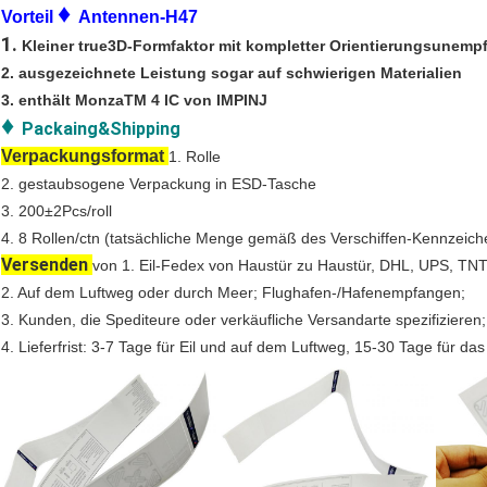
♦
Vorteil
Antennen-
H47
1.
Kleiner true3D-Formfaktor mit kompletter Orientierungsunempf
2. ausgezeichnete Leistung sogar auf schwierigen Materialien
3. enthält MonzaTM 4 IC von IMPINJ
♦
Packaing&Shipping
Verpackungsformat
1. Rolle
2. gestaubsogene Verpackung in ESD-Tasche
3. 200±2Pcs/roll
4. 8 Rollen/ctn (tatsächliche Menge gemäß des Verschiffen-Kennzeich
Versenden
von 1. Eil-Fedex von Haustür zu Haustür, DHL, UPS, TN
2. Auf dem Luftweg oder durch Meer; Flughafen-/Hafenempfangen;
3. Kunden, die Spediteure oder verkäufliche Versandarte spezifizieren;
4. Lieferfrist: 3-7 Tage für Eil und auf dem Luftweg, 15-30 Tage für d