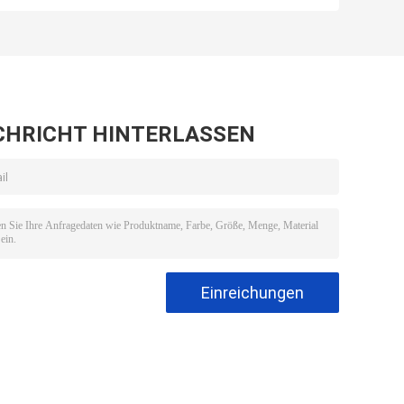
UHF 860-960MHz
960MHz
druckt
CHRICHT HINTERLASSEN