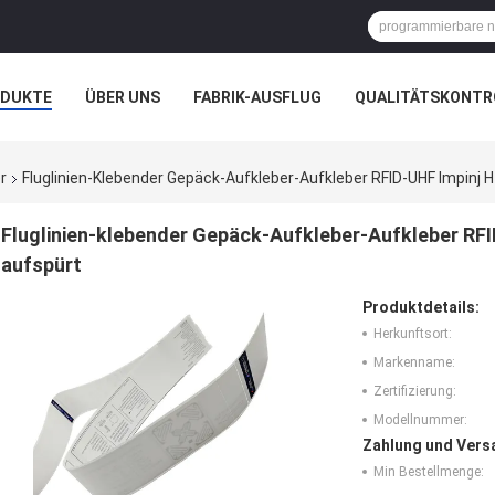
ODUKTE
ÜBER UNS
FABRIK-AUSFLUG
QUALITÄTSKONTR
N
FÄLLE
r
Fluglinien-Klebender Gepäck-Aufkleber-Aufkleber RFID-UHF Impinj
Fluglinien-klebender Gepäck-Aufkleber-Aufkleber RF
aufspürt
Produktdetails:
Herkunftsort:
Markenname:
Zertifizierung:
Modellnummer:
Zahlung und Vers
Min Bestellmenge: