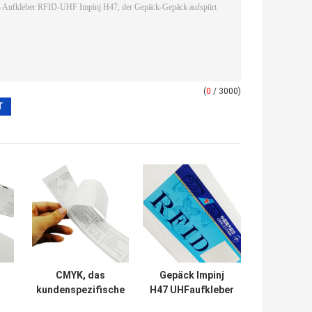
(
0
/ 3000)
CMYK, das
Gepäck Impinj
kundenspezifische
H47 UHFaufkleber
RFID Aufkleber
der Fluglinien-