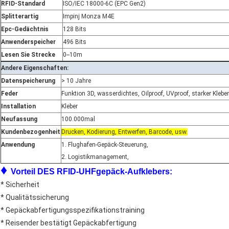
RFID-Standard
ISO/IEC 18000-6C (EPC Gen2)
Splitterartig
Impinj Monza M4E
Epc-Gedächtnis
128 Bits
Anwenderspeicher
496 Bits
Lesen Sie Strecke
0--10m
Andere Eigenschaften:
Datenspeicherung
> 10 Jahre
Feder
Funktion 3D, wasserdichtes, Oilproof, UVproof, starker Kleber
Installation
Kleber
Neufassung
100.000mal
Kundenbezogenheit
Drucken, Kodierung, Entwerfen, Barcode, usw.
Anwendung
1. Flughafen-Gepäck-Steuerung,
2. Logistikmanagement,
♦
Vorteil DES RFID-UHFgepäck-Aufklebers:
* Sicherheit
* Qualitätssicherung
* Gepäckabfertigungsspezifikationstraining
* Reisender bestätigt Gepäckabfertigung