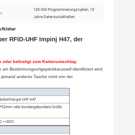
100.000 Programmierungszyklen, 10
en:
Jahre Datenzurückhalten
ufkleber
ber RFID-UHF Impinj H47, der
 oder befestigt zum Kartenumschlag:
 am Bestimmungsortgepäckkarussell identifiziert wird;
r jemand anderes Tasche nicht von der
äckanhänger UHF H47
*52mm oder kundengebundene Größe
0℃~+85℃