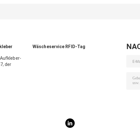
Aufkleber-
Gen2 für Gepäck-
Gepäck-
13.56mhz/Papier-
Identifizierung
Identifizierung
Material für Bibliothek
10m UHF Rfid
NA
kleber
Wäscheservice RFID-Tag
-Aufkleber-
7, der