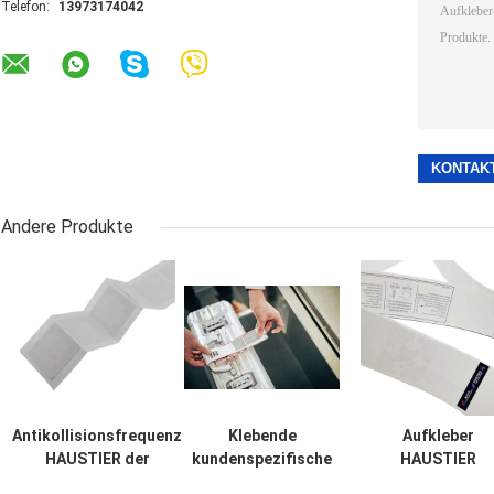
Telefon:
13973174042
Andere Produkte
Antikollisionsfrequenz
Klebende
Aufkleber
HAUSTIER der
kundenspezifische
HAUSTIER
gewohnheits-RFID der
Rfid Aufkleber
Sicherheits-