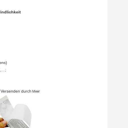
indlichkeit
ens)
T,…;
as Versenden durch
Meer