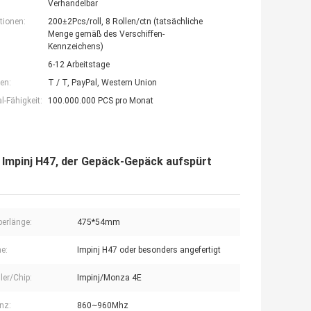
Verhandelbar
tionen:
200±2Pcs/roll, 8 Rollen/ctn (tatsächliche
Menge gemäß des Verschiffen-
Kennzeichens)
6-12 Arbeitstage
en:
T / T, PayPal, Western Union
-Fähigkeit:
100.000.000 PCS pro Monat
 Impinj H47, der Gepäck-Gepäck aufspürt
berlänge:
475*54mm
e:
Impinj H47 oder besonders angefertigt
ler/Chip:
Impinj/Monza 4E
nz:
860~960Mhz