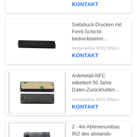
KONTAKT
TRETEN
SIE
Siebdruck-Drucken mit
17
MIT
Ferrit-Schicht-
bedruckbarem
UNS
Magnetstreifenkarte
Plastikantimetallumbau
Verhandelbar MOQ:500pcs
IN
KONTAKT
VERBINDUNG
Antimetall-NFC
NACHRICHTEN
etikettiert 50 Jahre
Daten-Zurückhalten
29
UHF spezielle
FÄLLE
Verhandelbar MOQ:500pcs
Plastikgeschenk-
keramische RFID
KONTAKT
Umbau-
Karten
SITEMAP
2 - 4m Ablesenumbau
902 des abstands-