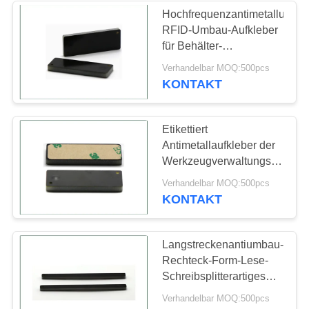
Hochfrequenzantimetallumba
RFID-Umbau-Aufkleber
16
für Behälter-
Identifizierung
Verhandelbar MOQ:500pcs
Umbau NFC RFID
KONTAKT
Etikettiert
Antimetallaufkleber der
Werkzeugverwaltungs-
RFID, wasserdichtes
3
Verhandelbar MOQ:500pcs
RFID dauerhafte
KONTAKT
Haustier-Mikrochip-
Materialien
Umbau
Langstreckenantiumbau-
Rechteck-Form-Lese-
Schreibsplitterartiges
des metallrfid
Verhandelbar MOQ:500pcs