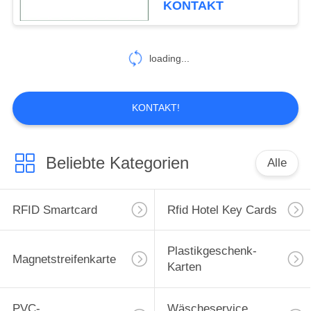
KONTAKT
29
loading...
Tierohrmarken
KONTAKT!
Beliebte Kategorien
Alle
30
RFID Epoxy-Tag
RFID Smartcard
Rfid Hotel Key Cards
Plastikgeschenk-
Magnetstreifenkarte
Karten
PVC-
Wäscheservice