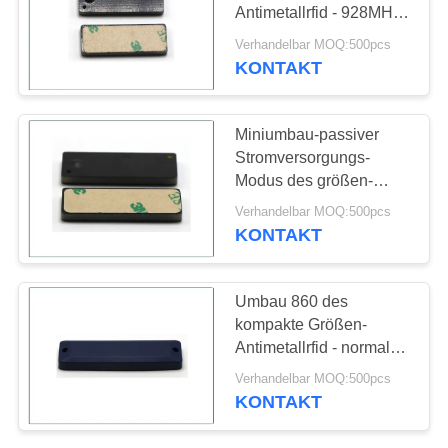
PRIVACY
Antimetallrfid - 928MHz
POLICY
für die Anlagegut-
Verhandelbar MOQ:500pcs
Spurhaltung
KONTAKT
20
PVC-
Miniumbau-passiver
Gepäckanhänger
Stromversorgungs-
Modus des größen-
Antimetallrfid für
Verhandelbar MOQ:500pcs
Lagerverwaltung
KONTAKT
19
Umbau 860 des
Wäscheservice
kompakte Größen-
Antimetallrfid - normale
RFID-Tag
Verpackung der
Verhandelbar MOQ:500pcs
Frequenz-960MHz
KONTAKT