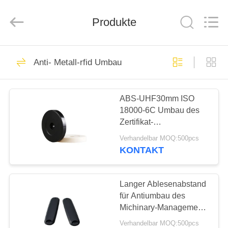
ZDCARD
Technology
Co.,
Produkte
Ltd..
All
Rights
Reserved.
HAUS
52
Anti- Metall-rfid Umbau
RFID Smartcard
PRODUKTE
ABS-UHF30mm ISO
18000-6C Umbau des
ÜBER
Zertifikat-
UNS
Antimetallrfid/Patrouillen-
Verhandelbar MOQ:500pcs
Punkt-Umbau
KONTAKT
36
FABRIK-
Rfid Hotel Key
AUSFLUG
Langer Ablesenabstand
für Antiumbau des
Cards
Michinary-Management-
QUALITÄTSKONTROLLE
85*25mm metallrfid
Verhandelbar MOQ:500pcs