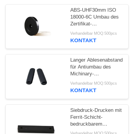
PRIVACY
POLICY
ABS-UHF30mm ISO
18000-6C Umbau des
Zertifikat-
Antimetallrfid/Patrouillen-
Verhandelbar MOQ:500pcs
Punkt-Umbau
KONTAKT
Langer Ablesenabstand
für Antiumbau des
Michinary-
Management-85*25mm
Verhandelbar MOQ:500pcs
metallrfid
KONTAKT
Siebdruck-Drucken mit
Ferrit-Schicht-
bedruckbarem
Plastikantimetallumbau
Verhandelbar MOQ:500pcs