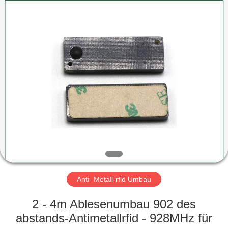
ZDCARD
Technology
Co.,
Ltd..
All
Rights
Reserved.
HAUS
PRODUKTE
ÜBER
UNS
FABRIK-
AUSFLUG
Anti- Metall-rfid Umbau
2 - 4m Ablesenumbau 902 des
QUALITÄTSKONTROLLE
abstands-Antimetallrfid - 928MHz für