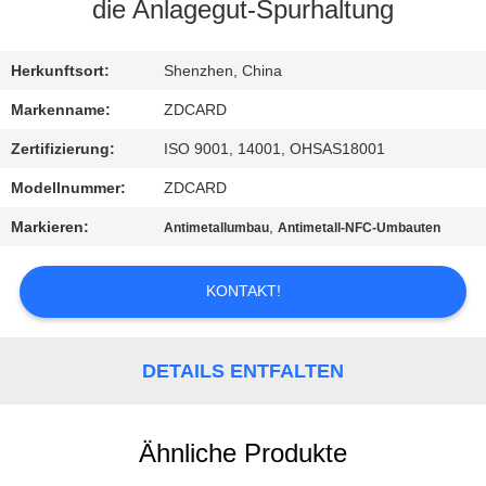
die Anlagegut-Spurhaltung
TRETEN
SIE
Herkunftsort:
Shenzhen, China
MIT
Markenname:
ZDCARD
UNS
Zertifizierung:
ISO 9001, 14001, OHSAS18001
IN
Modellnummer:
ZDCARD
VERBINDUNG
Markieren:
,
Antimetallumbau
Antimetall-NFC-Umbauten
NACHRICHTEN
KONTAKT!
FÄLLE
DETAILS ENTFALTEN
SITEMAP
Ähnliche Produkte