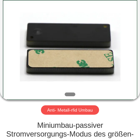
ZDCARD
Technology
Co.,
Ltd..
All
Rights
Reserved.
HAUS
PRODUKTE
ÜBER
UNS
FABRIK-
AUSFLUG
Anti- Metall-rfid Umbau
Miniumbau-passiver
QUALITÄTSKONTROLLE
Stromversorgungs-Modus des größen-