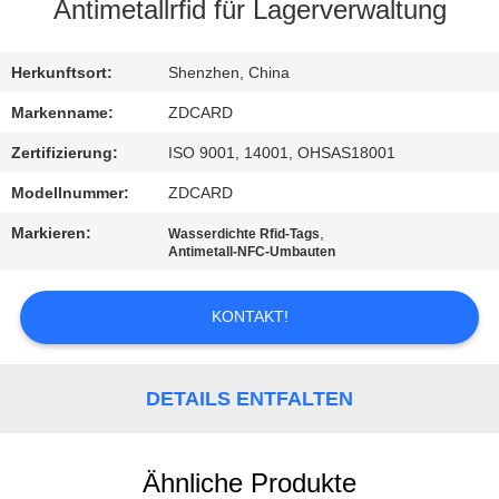
Antimetallrfid für Lagerverwaltung
TRETEN
SIE
Herkunftsort:
Shenzhen, China
MIT
Markenname:
ZDCARD
UNS
Zertifizierung:
ISO 9001, 14001, OHSAS18001
IN
Modellnummer:
ZDCARD
VERBINDUNG
Markieren:
,
Wasserdichte Rfid-Tags
Antimetall-NFC-Umbauten
NACHRICHTEN
KONTAKT!
FÄLLE
DETAILS ENTFALTEN
SITEMAP
Ähnliche Produkte