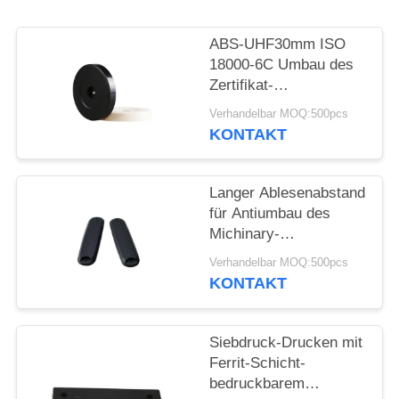
PRIVACY
POLICY
ABS-UHF30mm ISO
18000-6C Umbau des
Zertifikat-
Antimetallrfid/Patrouillen-
Verhandelbar MOQ:500pcs
Punkt-Umbau
KONTAKT
Langer Ablesenabstand
für Antiumbau des
Michinary-
Management-85*25mm
Verhandelbar MOQ:500pcs
metallrfid
KONTAKT
Siebdruck-Drucken mit
Ferrit-Schicht-
bedruckbarem