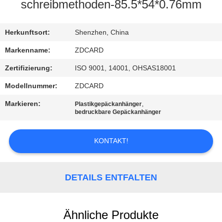
schreibmethoden-85.5*54*0.76mm
TRETEN
SIE
Herkunftsort:
Shenzhen, China
MIT
Markenname:
ZDCARD
UNS
Zertifizierung:
ISO 9001, 14001, OHSAS18001
IN
Modellnummer:
ZDCARD
VERBINDUNG
Markieren:
,
Plastikgepäckanhänger
bedruckbare Gepäckanhänger
NACHRICHTEN
KONTAKT!
FÄLLE
DETAILS ENTFALTEN
SITEMAP
Ähnliche Produkte