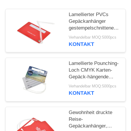
PRIVACY
POLICY
Lamellierter PVCs
Gepäckanhänger
gestempelschnittener
Farboffsetdruck der
Verhandelbar MOQ:5000pcs
Flughafen-
KONTAKT
Gepäckanhänger-4
Lamellierte Pounching-
Loch CMYK Karten-
Gepäck-hängende
Umbau-Karte PVCs
Verhandelbar MOQ:5000pcs
Plastik
KONTAKT
gestempelschnittene
Gewohnheit druckte
Reise-
Gepäckanhänger,