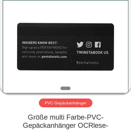
ZDCARD
Technology
Co.,
Ltd..
All
Rights
Reserved.
HAUS
PRODUKTE
ÜBER
UNS
FABRIK-
AUSFLUG
PVC-Gepäckanhänger
Größe multi Farbe-PVC-
QUALITÄTSKONTROLLE
Gepäckanhänger OCRlese-