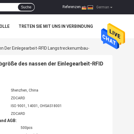
Referenzen
Suche
|
German
OLLE
TRETEN SIE MIT UNS IN VERBINDUNG
en Der Einlegearbeit-RFID Langstreckenumbau-
ibgröße des nassen der Einlegearbeit-RFID
Shenzhen, China
ZDCARD
ISO 9001, 14001, OHSAS18001
ZDCARD
and AGB:
500pcs