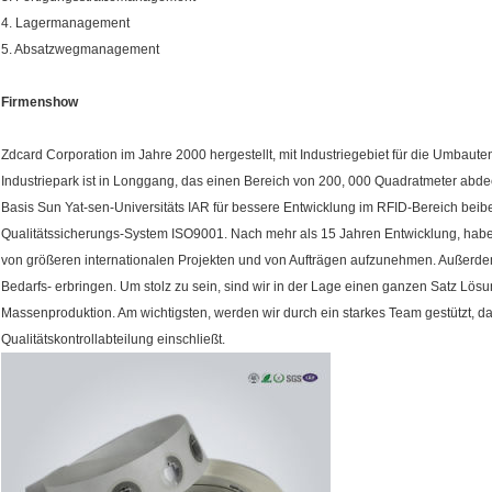
4. Lagermanagement
5. Absatzwegmanagement
Firmenshow
Zdcard Corporation im Jahre 2000 hergestellt, mit Industriegebiet für die Umbau
Industriepark ist in Longgang, das einen Bereich von 200, 000 Quadratmeter abd
Basis Sun Yat-sen-Universitäts IAR für bessere Entwicklung im RFID-Bereich beibeh
Qualitätssicherungs-System ISO9001. Nach mehr als 15 Jahren Entwicklung, habe
von größeren internationalen Projekten und von Aufträgen aufzunehmen. Außerd
Bedarfs- erbringen. Um stolz zu sein, sind wir in der Lage einen ganzen Satz Lös
Massenproduktion. Am wichtigsten, werden wir durch ein starkes Team gestützt, d
Qualitätskontrollabteilung einschließt.