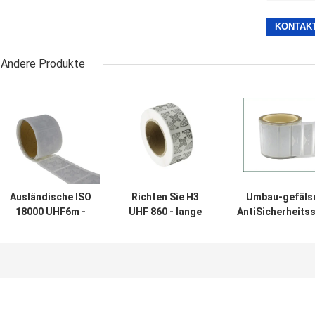
Andere Produkte
Ausländische ISO
Richten Sie H3
Umbau-gefäls
18000 UHF6m -
UHF 860 - lange
AntiSicherheits
nass
Strecken-
dauerhaftes Kle
Einlegearbeit 6c
Einlegearbeit
Tags Sticker
Rectange Rfid
Rfid-Umbau des
Ausländer-H3
passiv-960mhz
Einlegearbeit
aus