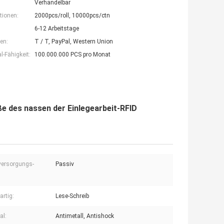
Verhandelbar
tionen:
2000pcs/roll, 10000pcs/ctn
6-12 Arbeitstage
en:
T / T, PayPal, Western Union
-Fähigkeit:
100.000.000 PCS pro Monat
e des nassen der Einlegearbeit-RFID
versorgungs-
Passiv
rartig:
Lese-Schreib
al:
Antimetall, Antishock