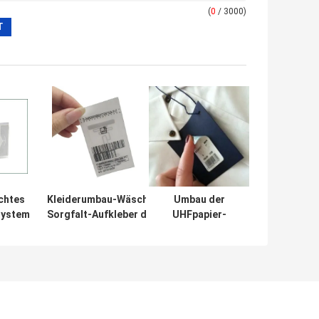
(
0
/ 3000)
chtes
Kleiderumbau-Wäsche-
Umbau der
system-
Sorgfalt-Aufkleber des
UHFpapier-
id Hang
Kleidermanagement-
klebender
 des
Druckenkundenspezifische
Einlegearbeit-RFID,
 der
RFID für Kleidung
Kleidungs-
-RFID
Aufkleber-
Kleiderumbau-
Aufkleber für die