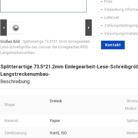
Preis:
Verpackung Informa
Lieferzeit:
Zahlungsbedingung
Versorgungsmaterial
Großes Bild :
Splitterartige 73.5*21.2mm Einlegearbeit-
Kontakt
Lese-Schreibgröße des nassen der Einlegearbeit-RFID
Langstreckenumbau-
Splitterartige 73.5*21.2mm Einlegearbeit-Lese-Schreibgröß
Langstreckenumbau-
Beschreibung
Dreieck
Strom
Shape:
Modus:
Material:
Papier
Splitte
Zertifizierung:
RoHS, ISO
Merkm