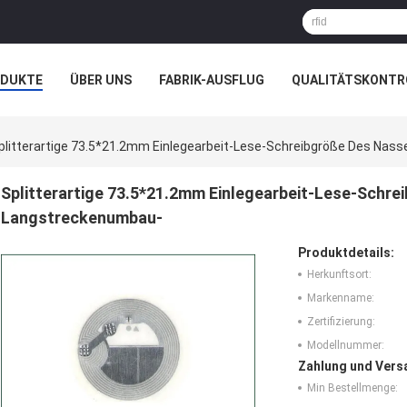
ODUKTE
ÜBER UNS
FABRIK-AUSFLUG
QUALITÄTSKONTR
N
FÄLLE
plitterartige 73.5*21.2mm Einlegearbeit-Lese-Schreibgröße Des Nass
Splitterartige 73.5*21.2mm Einlegearbeit-Lese-Schre
Langstreckenumbau-
Produktdetails:
Herkunftsort:
Markenname:
Zertifizierung:
Modellnummer:
Zahlung und Vers
Min Bestellmenge: