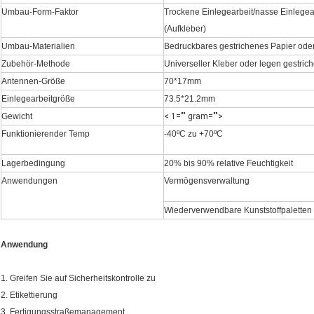
Umbau-Form-Faktor
Trockene Einlegearbeit/nasse Einlegea
(Aufkleber)
Umbau-Materialien
Bedruckbares gestrichenes Papier ode
Zubehör-Methode
Universeller Kleber oder legen gestric
Antennen-Größe
70*17mm
Einlegearbeitgröße
73.5*21.2mm
Gewicht
< 1="" gram="">
Funktionierender Temp
-40ºC zu +70ºC
Lagerbedingung
20% bis 90% relative Feuchtigkeit
Anwendungen
Vermögensverwaltung
Wiederverwendbare Kunststoffpaletten
Anwendung
1. Greifen Sie auf Sicherheitskontrolle zu
2. Etikettierung
3. Fertigungsstraßemanagement