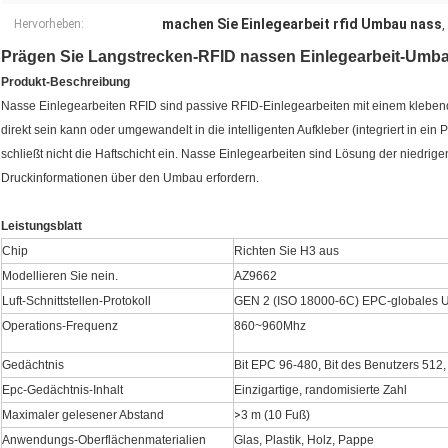
machen Sie Einlegearbeit rfid Umbau nass
Hervorheben:
,
Prägen Sie Langstrecken-RFID nassen Einlegearbeit-Umb
Produkt-Beschreibung
Nasse Einlegearbeiten RFID sind passive RFID-Einlegearbeiten mit einem kleben
direkt sein kann oder umgewandelt in die intelligenten Aufkleber (integriert in ein 
schließt nicht die Haftschicht ein. Nasse Einlegearbeiten sind Lösung der niedrig
Druckinformationen über den Umbau erfordern.
Leistungsblatt
Chip
Richten Sie H3 aus
Modellieren Sie nein.
AZ9662
Luft-Schnittstellen-Protokoll
GEN 2 (ISO 18000-6C) EPC-globales 
Operations-Frequenz
860~960Mhz
Gedächtnis
Bit EPC 96-480, Bit des Benutzers 512, 
Epc-Gedächtnis-Inhalt
Einzigartige, randomisierte Zahl
Maximaler gelesener Abstand
>
3 m (10 Fuß)
Anwendungs-Oberflächenmaterialien
Glas, Plastik, Holz, Pappe