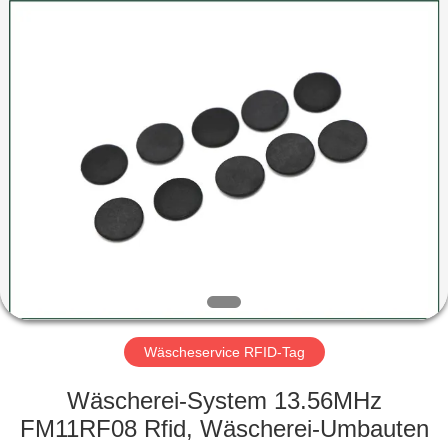
ZDCARD
Technology
Co.,
Ltd..
All
Rights
Reserved.
HAUS
PRODUKTE
ÜBER
UNS
FABRIK-
AUSFLUG
Wäscheservice RFID-Tag
Wäscherei-System 13.56MHz
QUALITÄTSKONTROLLE
FM11RF08 Rfid, Wäscherei-Umbauten