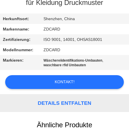
für Kleidung Druckmuster
TRETEN
SIE
Herkunftsort:
Shenzhen, China
MIT
Markenname:
ZDCARD
UNS
Zertifizierung:
ISO 9001, 14001, OHSAS18001
IN
Modellnummer:
ZDCARD
VERBINDUNG
Markieren:
,
Wäschereiidentifikations-Umbauten
waschbare rfid Umbauten
NACHRICHTEN
KONTAKT!
FÄLLE
DETAILS ENTFALTEN
SITEMAP
Ähnliche Produkte