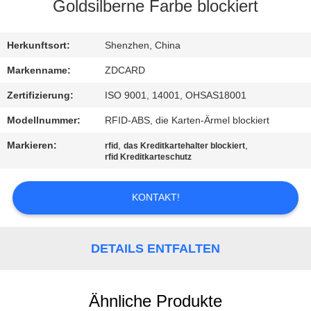
Goldsilberne Farbe blockiert
TRETEN
SIE
Herkunftsort:
Shenzhen, China
MIT
Markenname:
ZDCARD
UNS
Zertifizierung:
ISO 9001, 14001, OHSAS18001
IN
Modellnummer:
RFID-ABS, die Karten-Ärmel blockiert
VERBINDUNG
Markieren:
,
,
rfid
das Kreditkartehalter blockiert
rfid Kreditkarteschutz
NACHRICHTEN
KONTAKT!
FÄLLE
DETAILS ENTFALTEN
SITEMAP
Ähnliche Produkte