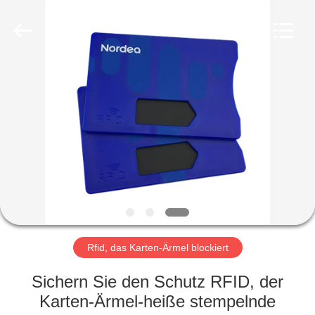
ZDCARD
Technology
Co.,
Ltd..
All
Rights
Reserved.
HAUS
PRODUKTE
ÜBER
UNS
FABRIK-
AUSFLUG
Rfid, das Karten-Ärmel blockiert
Sichern Sie den Schutz RFID, der
QUALITÄTSKONTROLLE
Karten-Ärmel-heiße stempelnde