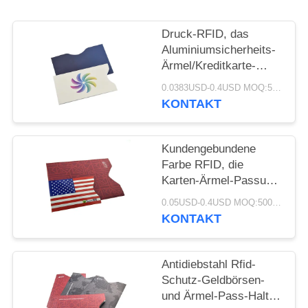
PRIVACY
POLICY
Druck-RFID, das
Aluminiumsicherheits-
Ärmel/Kreditkarte-
Schutz blockiert
0.0383USD-0.4USD MOQ:500pcs
KONTAKT
Kundengebundene
Farbe RFID, die
Karten-Ärmel-Passung
in Geldbörse
0.05USD-0.4USD MOQ:500pcs
90*62*2mm blockiert
KONTAKT
Antidiebstahl Rfid-
Schutz-Geldbörsen-
und Ärmel-Pass-Halter