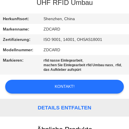
UHF RFID Umbau
TRETEN
SIE
Herkunftsort:
Shenzhen, China
MIT
Markenname:
ZDCARD
UNS
Zertifizierung:
ISO 9001, 14001, OHSAS18001
IN
Modellnummer:
ZDCARD
VERBINDUNG
Markieren:
,
rfid nasse Einlegearbeit
,
,
machen Sie Einlegearbeit rfid Umbau nass
rfid
das Aufkleber aufspürt
NACHRICHTEN
KONTAKT!
FÄLLE
DETAILS ENTFALTEN
SITEMAP