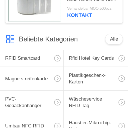
Tags Sticker des
Verhandelbar MOQ:500pcs
Ausländer-H3 der
KONTAKT
Einlegearbeit-RFID
Beliebte Kategorien
Alle
RFID Smartcard
Rfid Hotel Key Cards
Plastikgeschenk-
Magnetstreifenkarte
Karten
PVC-
Wäscheservice
Gepäckanhänger
RFID-Tag
Haustier-Mikrochip-
Umbau NFC RFID