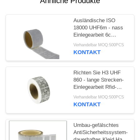
Ähnliche Produkte
PRIVACY
POLICY
Ausländische ISO
18000 UHF6m - nass
Einlegearbeit 6c
Rectange Rfid
Verhandelbar MOQ:500PCS
KONTAKT
Richten Sie H3 UHF
860 - lange Strecken-
Einlegearbeit Rfid-
Umbau des passiv-
Verhandelbar MOQ:500PCS
960mhz aus
KONTAKT
Umbau-gefälschtes
AntiSicherheitssystem-
dauerhaftes Kleid Hang