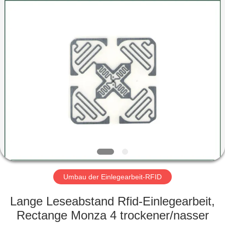
ZDCARD
Technology
Co.,
Ltd..
All
Rights
Reserved.
HAUS
PRODUKTE
ÜBER
UNS
FABRIK-
AUSFLUG
Umbau der Einlegearbeit-RFID
Lange Leseabstand Rfid-Einlegearbeit,
QUALITÄTSKONTROLLE
Rectange Monza 4 trockener/nasser