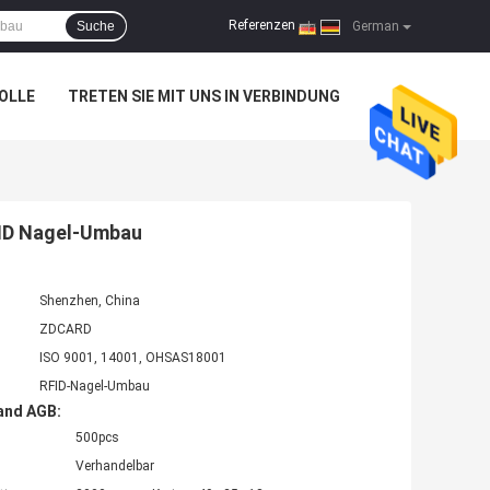
Referenzen
Suche
|
German
OLLE
TRETEN SIE MIT UNS IN VERBINDUNG
ID Nagel-Umbau
Shenzhen, China
ZDCARD
ISO 9001, 14001, OHSAS18001
RFID-Nagel-Umbau
and AGB:
500pcs
Verhandelbar