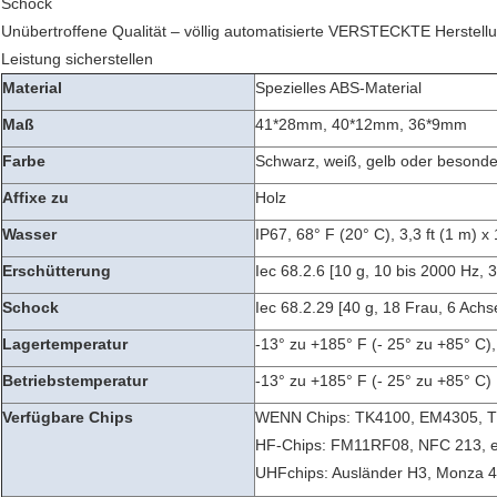
Schock
Unübertroffene Qualität – völlig automatisierte VERSTECKTE Herstell
Leistung sicherstellen
Material
Spezielles ABS-Material
Maß
41*28mm, 40*12mm, 36*9mm
Farbe
Schwarz, weiß, gelb oder besonder
Affixe zu
Holz
Wasser
IP67, 68° F (20° C), 3,3 ft (1 m) x 
Erschütterung
Iec 68.2.6 [10 g, 10 bis 2000 Hz, 3
Schock
Iec 68.2.29 [40 g, 18 Frau, 6 Ach
Lagertemperatur
-13° zu +185° F (- 25° zu +85° C)
Betriebstemperatur
-13° zu +185° F (- 25° zu +85° C)
Verfügbare Chips
WENN Chips: TK4100, EM4305, T
HF-Chips: FM11RF08, NFC 213, e
UHFchips: Ausländer H3, Monza 4