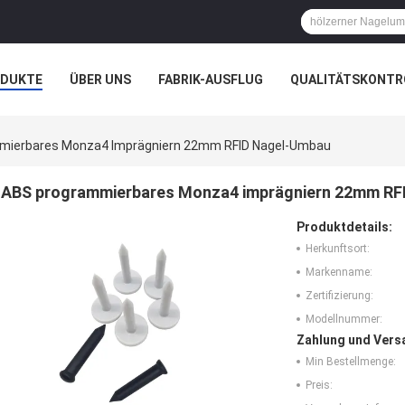
ODUKTE
ÜBER UNS
FABRIK-AUSFLUG
QUALITÄTSKONTR
N
FÄLLE
mierbares Monza4 Imprägniern 22mm RFID Nagel-Umbau
ABS programmierbares Monza4 imprägniern 22mm RF
Produktdetails:
Herkunftsort:
Markenname:
Zertifizierung:
Modellnummer:
Zahlung und Vers
Min Bestellmenge:
Preis: