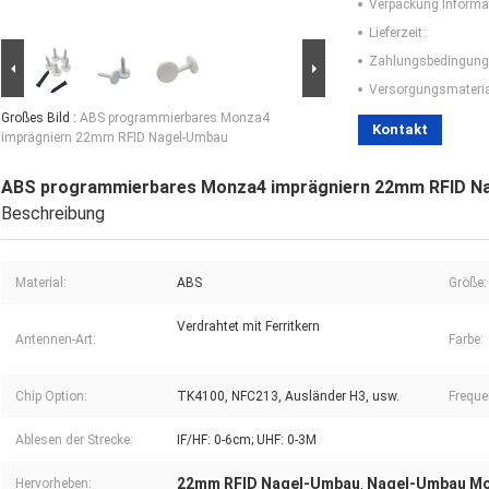
Verpackung Informa
Lieferzeit:
Zahlungsbedingung
Versorgungsmaterial
Großes Bild :
ABS programmierbares Monza4
Kontakt
imprägniern 22mm RFID Nagel-Umbau
ABS programmierbares Monza4 imprägniern 22mm RFID N
Beschreibung
Material:
ABS
Größe:
Verdrahtet mit Ferritkern
Antennen-Art:
Farbe:
Chip Option:
TK4100, NFC213, Ausländer H3, usw.
Freque
Ablesen der Strecke:
IF/HF: 0-6cm; UHF: 0-3M
22mm RFID Nagel-Umbau
Nagel-Umbau Mo
Hervorheben:
,