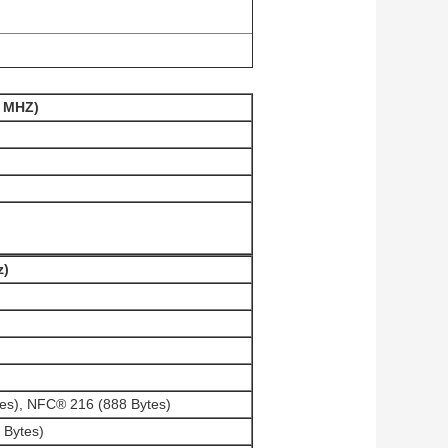
0 MHZ)
z)
es), NFC® 216 (888 Bytes)
8 Bytes)