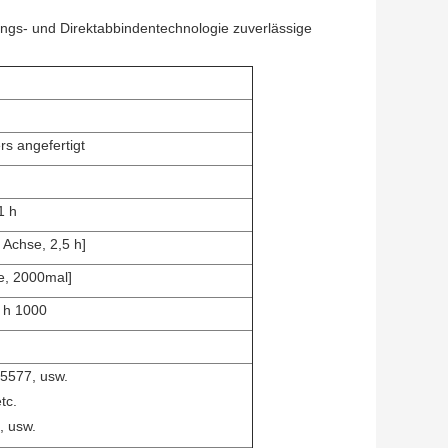
ungs- und Direktabbindentechnologie zuverlässige
s angefertigt
1 h
 Achse, 2,5 h]
se, 2000mal]
, h 1000
5577, usw.
tc.
, usw.