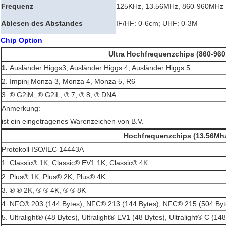
Frequenz
125KHz, 13.56MHz, 860-960MHz
Ablesen des Abstandes
IF/HF: 0-6cm; UHF: 0-3M
Chip Option
Ultra Hochfrequenzchips (860-96
1.
Ausländer Higgs3, Ausländer Higgs 4, Ausländer Higgs 5
2. Impinj Monza 3, Monza 4, Monza 5, R6
3. ® G2iM, ® G2iL, ® 7, ® 8, ® DNA
Anmerkung:
ist ein eingetragenes Warenzeichen von B.V.
Hochfrequenzchips (13.56Mh
Protokoll ISO/IEC 14443A
1. Classic® 1K, Classic® EV1 1K, Classic® 4K
2. Plus® 1K, Plus® 2K, Plus® 4K
3. ® ® 2K, ® ® 4K, ® ® 8K
4. NFC® 203 (144 Bytes), NFC® 213 (144 Bytes), NFC® 215 (504 Byt
5. Ultralight® (48 Bytes), Ultralight® EV1 (48 Bytes), Ultralight® C (14