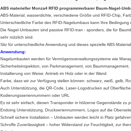
ABS materieller Monza4 RFID programmierbarer Baum-Nagel-Umb
ABS-Material, wasserdichte, verschiedene Größe und RFID-Chip, Farbe
Unterschiedliche Farbe des RFID-Nagelumbaus kann Ihre Bedingung der
Die Nagel-Umbauten sind passive RFID-tran ‐ sponders, die für Bau
sehr nützlich sind.
Sitz für unterschiedliche Anwendung und dieses spezielle ABS-Material 
Anwendung:
Nagelumbauten werden für Vermögensverwaltungssysteme wie Manag
Sicherheitsinspektion, von Parkmanagement, von Baummanagement, v
Installierung von Weise: Antrieb im Holz oder in der Wand.
Farbe, dass wir zur Verfügung stellen können: schwarz, weiß, gelb, Ro
Auch Unterstützung, die QR-Code, Laser-Logodrucken auf Oberfläche 
Kodierungsseriennummern oder URL
Es ist sehr einfach, diesen Transponder in hölzerne Gegenstände zu 
Endoing Unterstützung, Druckseriennummern, Logos auf die Oberseit
Schnell sichere Installation – Umbauten werden leicht in Platz gefahre
Schroffe Zuverlässigkeit – hoher Widerstand zur Feuchtigkeit, zur t