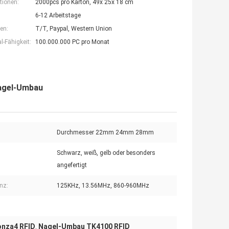
tionen:
2000pcs pro Karton, 49x 25x 18 cm
6-12 Arbeitstage
en:
T/T, Paypal, Western Union
-Fähigkeit:
100.000.000 PC pro Monat
agel-Umbau
Durchmesser 22mm 24mm 28mm
Schwarz, weiß, gelb oder besonders
angefertigt
nz:
125KHz, 13.56MHz, 860-960MHz
nza4 RFID
Nagel-Umbau TK4100 RFID
,