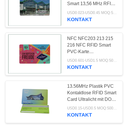
PRIVACY
Smart 13,56 MHz RFID-
POLICY
Karte
USD0.023-USD0.45 MOQ:500pcs
KONTAKT
20
PVC-
NFC NFC203 213 215
Gepäckanhänger
216 NFC RFID Smart
PVC-Karte
individualisiert nach
USD0.601-USD1.5 MOQ:500pcs
ISO14443A
KONTAKT
19
13.56MHz Plastik PVC
Wäscheservice
Kontaktlose RFID Smart
Card Ultralicht mit DOD-
RFID-Tag
Nummer
USD0.15-USD0.5 MOQ:500pcs
KONTAKT