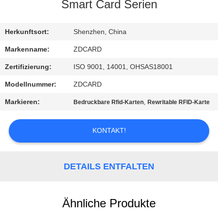
Smart Card Serien
TRETEN
SIE
Herkunftsort:
Shenzhen, China
MIT
Markenname:
ZDCARD
UNS
Zertifizierung:
ISO 9001, 14001, OHSAS18001
IN
Modellnummer:
ZDCARD
VERBINDUNG
Markieren:
,
Bedruckbare Rfid-Karten
Rewritable RFID-Karte
NACHRICHTEN
KONTAKT!
FÄLLE
DETAILS ENTFALTEN
SITEMAP
Ähnliche Produkte