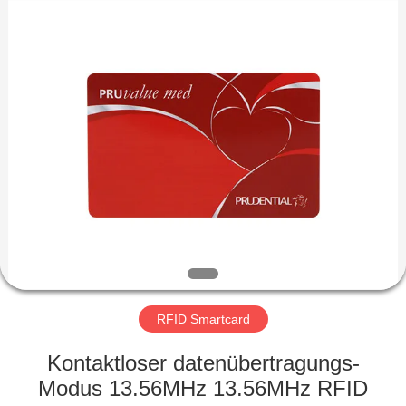
ZDCARD
Technology
Co.,
Ltd..
All
Rights
Reserved.
HAUS
PRODUKTE
ÜBER
UNS
FABRIK-
AUSFLUG
RFID Smartcard
Kontaktloser datenübertragungs-
QUALITÄTSKONTROLLE
Modus 13.56MHz 13.56MHz RFID