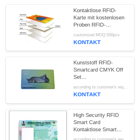
PRIVACY
POLICY
Kontaktlose RFID-
Karte mit kostenlosen
Proben RFID-
Smartcard
customized MOQ:500pcs
KONTAKT
Kunststoff RFID-
Smartcard CMYK Off
Set
Druckverstümmelungssiche
according to customer's requirements MOQ:500pcs
ISO-Standard
KONTAKT
High Security RFID
Smart Card
Kontaktlose Smart
Card mit einer Dicke
according to customer's requirements MOQ:500pcs