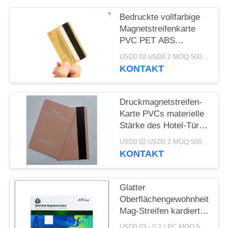
PRIVACY
POLICY
Bedruckte vollfarbige
Magnetstreifenkarte
PVC PET ABS
Kundenspezifisch
USD0.02-USD0.2 MOQ:500pcs
KONTAKT
Druckmagnetstreifen-
Karte PVCs materielle
Stärke des Hotel-Tür-
Schlüssel-0.76mm
USD0.02-USD0.2 MOQ:500pcs
KONTAKT
Glatter
Oberflächengewohnheits-
Mag-Streifen kardiert
Stärke 30mil für
USD0.03 - 0.2 / PC MOQ:500pcs