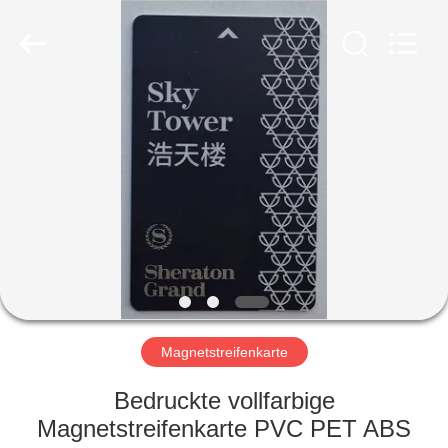
ZDCARD
Technology
Co.,
Ltd..
All
Rights
Reserved.
HAUS
PRODUKTE
ÜBER
UNS
FABRIK-
AUSFLUG
Magnetstreifenkarte
Bedruckte vollfarbige
QUALITÄTSKONTROLLE
Magnetstreifenkarte PVC PET ABS