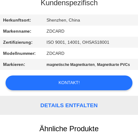
Kundenspezifisch
TRETEN
SIE
Herkunftsort:
Shenzhen, China
MIT
Markenname:
ZDCARD
UNS
Zertifizierung:
ISO 9001, 14001, OHSAS18001
IN
Modellnummer:
ZDCARD
VERBINDUNG
Markieren:
,
magnetische Magnetkarten
Magnetkarte PVCs
NACHRICHTEN
KONTAKT!
FÄLLE
DETAILS ENTFALTEN
SITEMAP
Ähnliche Produkte