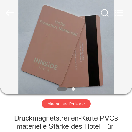
ZDCARD
Technology
Co.,
Ltd..
All
Rights
Reserved.
HAUS
PRODUKTE
ÜBER
UNS
FABRIK-
AUSFLUG
Magnetstreifenkarte
Druckmagnetstreifen-Karte PVCs
QUALITÄTSKONTROLLE
materielle Stärke des Hotel-Tür-