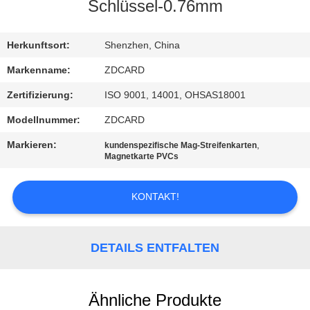
Schlüssel-0.76mm
TRETEN
SIE
Herkunftsort:
Shenzhen, China
MIT
Markenname:
ZDCARD
UNS
Zertifizierung:
ISO 9001, 14001, OHSAS18001
IN
Modellnummer:
ZDCARD
VERBINDUNG
Markieren:
,
kundenspezifische Mag-Streifenkarten
Magnetkarte PVCs
NACHRICHTEN
KONTAKT!
FÄLLE
DETAILS ENTFALTEN
SITEMAP
Ähnliche Produkte