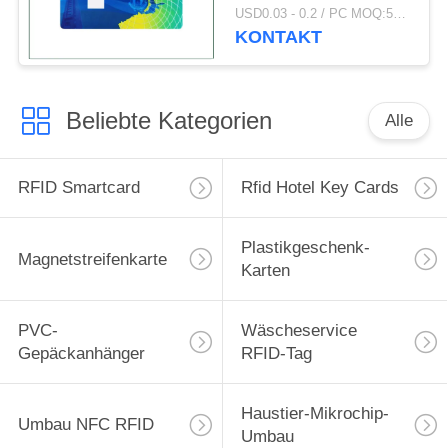
Stärke 30mil für
USD0.03 - 0.2 / PC MOQ:500pcs
Supermärkte
KONTAKT
Beliebte Kategorien
Alle
RFID Smartcard
Rfid Hotel Key Cards
Plastikgeschenk-
Magnetstreifenkarte
Karten
PVC-
Wäscheservice
Gepäckanhänger
RFID-Tag
Haustier-Mikrochip-
Umbau NFC RFID
Umbau