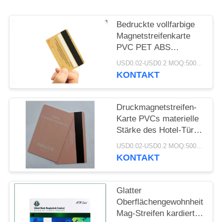
PRIVACY
POLICY
Bedruckte vollfarbige
Magnetstreifenkarte
PVC PET ABS
Kundenspezifisch
USD0.02-USD0.2 MOQ:500pcs
KONTAKT
Druckmagnetstreifen-
Karte PVCs materielle
Stärke des Hotel-Tür-
Schlüssel-0.76mm
USD0.02-USD0.2 MOQ:500pcs
KONTAKT
Glatter
Oberflächengewohnheits-
Mag-Streifen kardiert